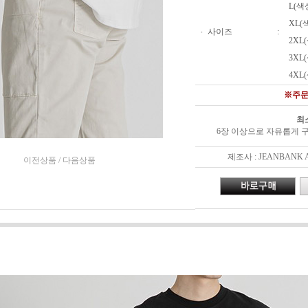
L(색
XL(
사이즈
:
■
2XL
3XL
4XL
※주문
최
6장 이상으로 자유롭게 
제조사 : JEANBANK APP
이전상품
/
다음상품