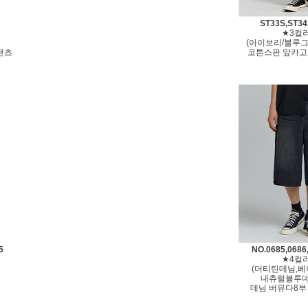
ST33S,ST34
★3컬
(아이보리/블루그
팬츠
코튼스판 앞카고
5
NO.0685,0686
★4컬
(더티틴데님,베
내츄럴블루데
데님 버뮤다8부