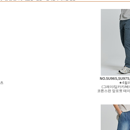
NO.SU96S,SU97S
팬츠
★4컬
(그레이/딥카키/베
코튼스판 앞포켓 테이