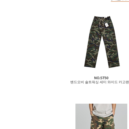
NO.ST50
밴드오비 솔트워싱 세미 와이드 카고