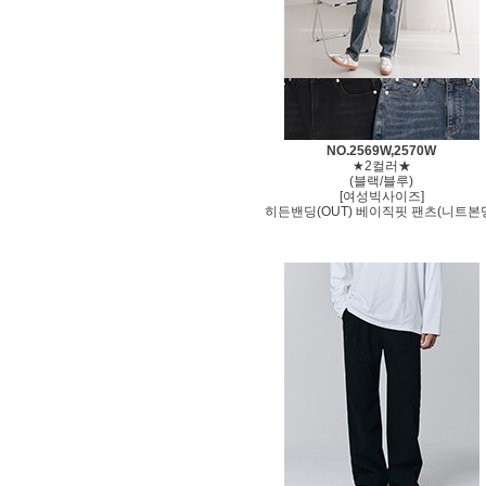
NO.2569W,2570W
★2컬러★
(블랙/블루)
[여성빅사이즈]
히든밴딩(OUT) 베이직핏 팬츠(니트본