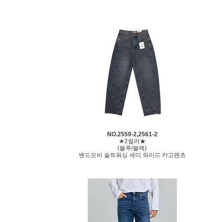
NO.2559-2,2561-2
★2컬러★
(블루/블랙)
밴드오비 솔트워싱 세미 와이드 카고팬츠