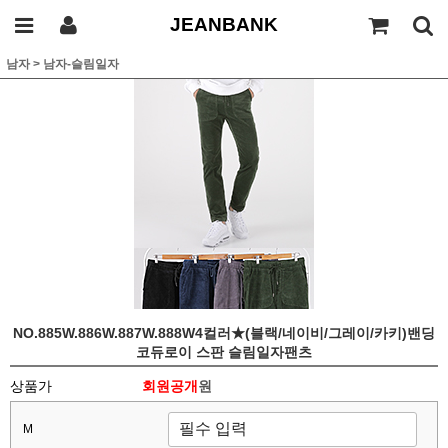
JEANBANK
남자
>
남자-슬림일자
NO.885W.886W.887W.888W4컬러★(블랙/네이비/그레이/카키)밴딩
코듀로이 스판 슬림일자팬츠
상품가
회원공개
원
M