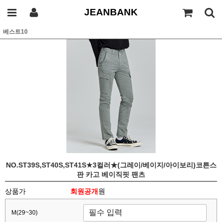
JEANBANK
베스트10
NO.ST39S,ST40S,ST41S★3컬러★(그레이/베이지/아이보리)코튼스
판 카고 베이직핏 팬츠
상품가
회원공개
원
M(29~30)