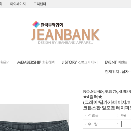
현재위치
:
남자
NO.SU96S,SU97S,SU98S
★4컬러★
(그레이/딥카키/베이지/
코튼스판 앞포켓 테이퍼
적립금
:
0원
■
수 량
:
■