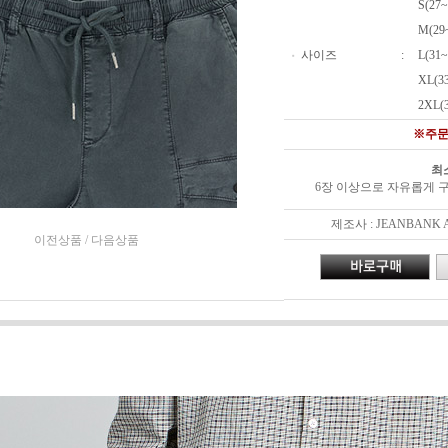
S(27~
M(29
사이즈
:
L(31~
■
XL(3
2XL(
※주문
최
6장 이상으로 자유롭게 
제조사 : JEANBANK APP
이전상품
/
다음상품