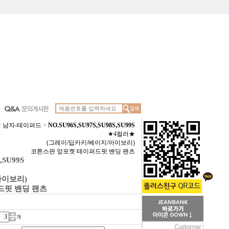
>
남자-테이퍼드
>
NO.SU96S,SU97S,SU98S,SU99S
★4컬러★
(그레이/딥카키/베이지/아이보리)
코튼스판 앞포켓 테이퍼드핏 밴딩 팬츠
,SU99S
아이보리)
드핏 밴딩 팬츠