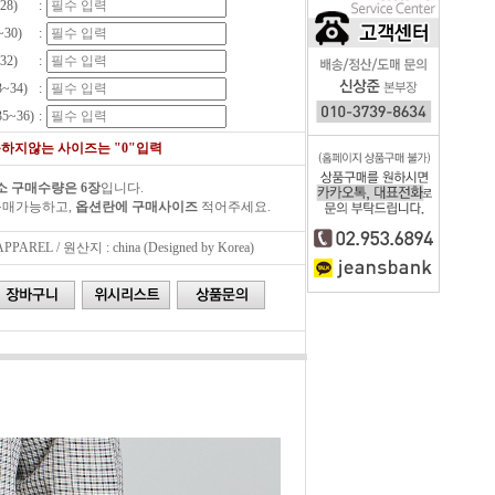
28)
:
~30)
:
32)
:
3~34)
:
35~36)
:
하지않는 사이즈는 "0"입력
소 구매수량은 6장
입니다.
구매가능하고,
옵션란에 구매사이즈
적어주세요.
AREL / 원산지 : china (Designed by Korea)