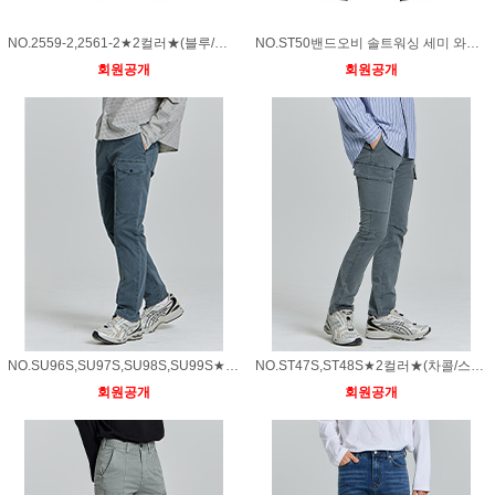
NO.2559-2,2561-2★2컬러★(블루/블랙)밴드오비 솔트워싱 세미 와이드 카고팬츠
NO.ST50밴드오비 솔트워싱 세미 와이드 카고팬츠
회원공개
회원공개
NO.SU96S,SU97S,SU98S,SU99S★4컬러★(그레이/딥카키/베이지/아이보리)코튼스판 앞포켓 테이퍼드핏 밴딩 팬츠
NO.ST47S,ST48S★2컬러★(차콜/스톤베이지)가먼트다잉 카고 베이직핏 밴딩 팬츠
회원공개
회원공개