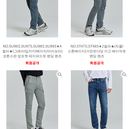
NO.SU96S,SU97S,SU98S,SU99S★4
NO.ST47S,ST48S★2컬러★(차콜/
컬러★(그레이/딥카키/베이지/아이보리)
스톤베이지)가먼트다잉 카고 베이직핏
코튼스판 앞포켓 테이퍼드핏 밴딩 팬츠
밴딩 팬츠
회원공개
회원공개