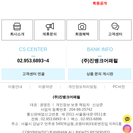
회원공개
회사소개
제휴문의
회원혜택
고객센터
CS CENTER
BANK INFO
ㅡ
ㅡ
02.953.6893~4
(주)진뱅크어패럴
고객센터 연결
상품 문의 게시판
이용안내
이용약관
개인정보처리방침
PC버전
(주)진뱅크어패럴
대표 : 권영진 ㅣ 개인정보 보호 책임자 : 신상준
사업자 등록번호 : 204-86-25742
통신판매업신고번호 : 제 2011-서울동대문-0511호
전화 : 02.953.6893~4 ㅣ 팩스 : 02-953-6896
주소 : 서울시 강남구 언주로 540(역삼동,코원타워)대로변진입 지하1층
COPYRIGHT(C)JEANBANK ALL RIGHTS RESERVED.