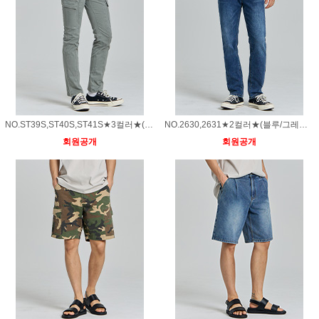
NO.ST39S,ST40S,ST41S★3컬러★(그레이/베이지/아이보리)코튼스판 카고 베이직핏 팬츠
NO.2630,2631★2컬러★(블루/그레이)히든밴드 스판 스트레이트 데님 팬츠
회원공개
회원공개