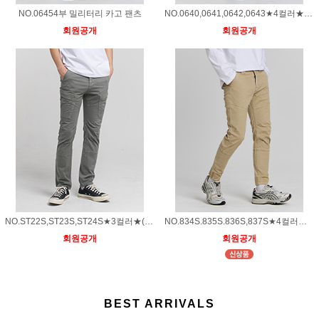
NO.06454부 밀리터리 카고 팬츠
NO.0640,0641,0642,0643★4컬러★(중청/베이지틴/화이트/블랙)4부핀턱 벌룬 세미 와이드 팬츠
회원공개
회원공개
NO.ST22S,ST23S,ST24S★3컬러★(다크카키/그레이/베이지)베이직핏 스판 카고팬츠
NO.834S.835S.836S,837S★4컬러★(블랙/카키/아이보리/베이지)무릎절개 슬림일자 조거팬츠
회원공개
회원공개
BEST ARRIVALS