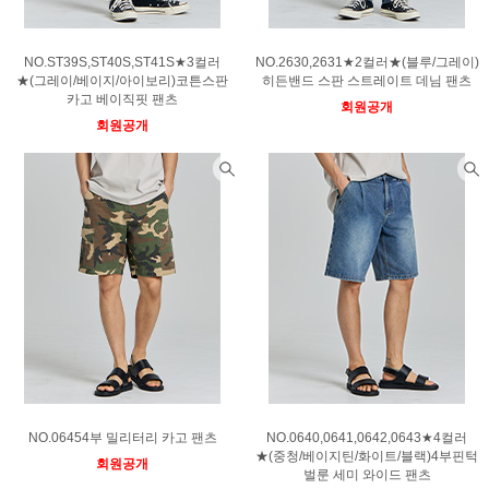
NO.ST39S,ST40S,ST41S★3컬러
NO.2630,2631★2컬러★(블루/그레이)
★(그레이/베이지/아이보리)코튼스판
히든밴드 스판 스트레이트 데님 팬츠
카고 베이직핏 팬츠
회원공개
회원공개
NO.06454부 밀리터리 카고 팬츠
NO.0640,0641,0642,0643★4컬러
★(중청/베이지틴/화이트/블랙)4부핀턱
회원공개
벌룬 세미 와이드 팬츠