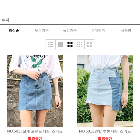
여자
최신순
낮은가격
높은가격
판매순위
상품명
NO.5013절개 포인트 데님 스커트
NO.5012언발 투톤 데님 스커트
회원공개
회원공개